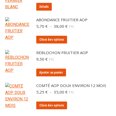
sur
Détails
la
page
ABONDANCE FRUITIER AOP
du
Plage
5,70
€
–
38,00
€
TTC
produit
de
prix :
Ce
Choix des options
5,70 €
produit
à
a
38,00 €
REBLOCHON FRUITIER AOP
plusieurs
9,50
€
TTC
variations.
Les
Ajouter au panier
options
peuvent
COMTÉ AOP DOUX ENVIRON 12 MOIS
être
Plage
5,25
€
–
35,00
€
TTC
de
choisies
prix :
sur
Ce
Choix des options
5,25 €
la
produit
à