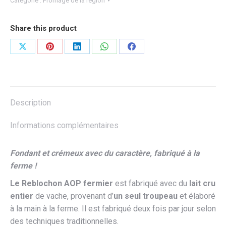
Catégorie :
Fromage de la région
AOP
Share this product
Partager
Partager
Partager
Partager
Partager
sur
sur
sur
sur
sur
X
Pinterest
LinkedIn
WhatsApp
Facebook
Description
Informations complémentaires
Fondant et crémeux avec du caractère, fabriqué à la
ferme !
Le Reblochon
AOP fermier
est fabriqué avec du
lait cru
entier
de vache, provenant d’
un seul troupeau
et élaboré
à la main à la ferme. Il est fabriqué deux fois par jour selon
des techniques traditionnelles.