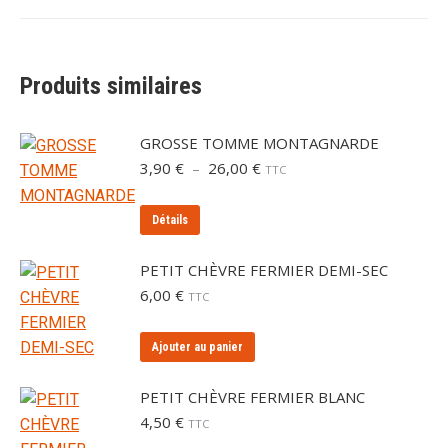
Produits similaires
GROSSE TOMME MONTAGNARDE
Plage
3,90
€
–
26,00
€
TTC
de
prix :
Ce
Détails
3,90 €
produit
à
a
26,00 €
PETIT CHÈVRE FERMIER DEMI-SEC
plusieurs
6,00
€
TTC
variations.
Les
Ajouter au panier
options
peuvent
PETIT CHÈVRE FERMIER BLANC
être
4,50
€
TTC
choisies