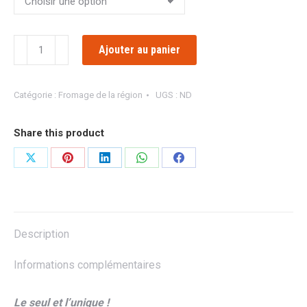
quantité
Ajouter au panier
de
BRÉZAIN
(raclette
Catégorie :
Fromage de la région
UGS :
ND
Fumé)
Share this product
Partager
Partager
Partager
Partager
Partager
sur
sur
sur
sur
sur
X
Pinterest
LinkedIn
WhatsApp
Facebook
Description
Informations complémentaires
Le seul et l’unique !