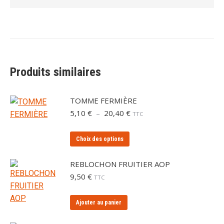
Produits similaires
TOMME FERMIÈRE
Plage
5,10
€
–
20,40
€
TTC
de
prix :
Ce
Choix des options
5,10 €
produit
à
a
20,40 €
REBLOCHON FRUITIER AOP
plusieurs
9,50
€
TTC
variations.
Les
Ajouter au panier
options