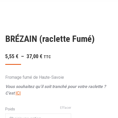
BRÉZAIN (raclette Fumé)
Plage
5,55
€
–
37,00
€
TTC
de
prix :
Fromage fumé de Haute-Savoie
5,55 €
Vous souhaitez qu’il soit tranché pour votre raclette ?
à
C’est
ICI
37,00 €
Effacer
Poids