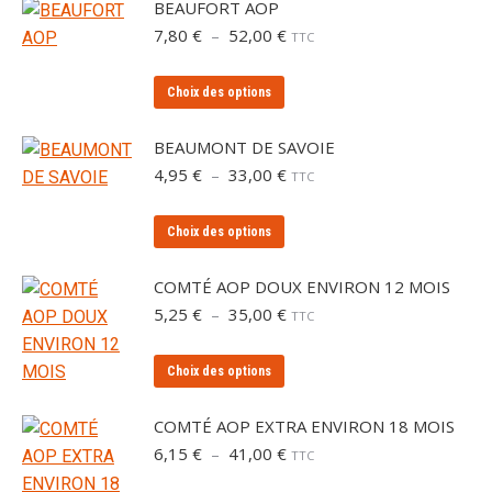
peuvent
BEAUFORT AOP
être
Plage
7,80
€
–
52,00
€
TTC
de
choisies
prix :
sur
Ce
Choix des options
7,80 €
la
produit
à
page
a
52,00 €
BEAUMONT DE SAVOIE
du
plusieurs
Plage
4,95
€
–
33,00
€
TTC
produit
de
variations.
prix :
Les
Ce
Choix des options
4,95 €
options
produit
à
peuvent
a
33,00 €
COMTÉ AOP DOUX ENVIRON 12 MOIS
être
plusieurs
Plage
5,25
€
–
35,00
€
TTC
de
choisies
variations.
prix :
sur
Les
Ce
Choix des options
5,25 €
la
options
produit
à
page
peuvent
a
35,00 €
COMTÉ AOP EXTRA ENVIRON 18 MOIS
du
être
plusieurs
Plage
6,15
€
–
41,00
€
TTC
produit
de
choisies
variations.