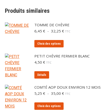
Produits similaires
TOMME DE CHÈVRE
Plage
6,45
€
–
32,25
€
TTC
de
prix :
Ce
Choix des options
6,45 €
produit
à
a
32,25 €
PETIT CHÈVRE FERMIER BLANC
plusieurs
4,50
€
TTC
variations.
Les
Détails
options
peuvent
COMTÉ AOP DOUX ENVIRON 12 MOIS
être
Plage
5,25
€
–
35,00
€
TTC
de
choisies
prix :
sur
Ce
Choix des options
5,25 €