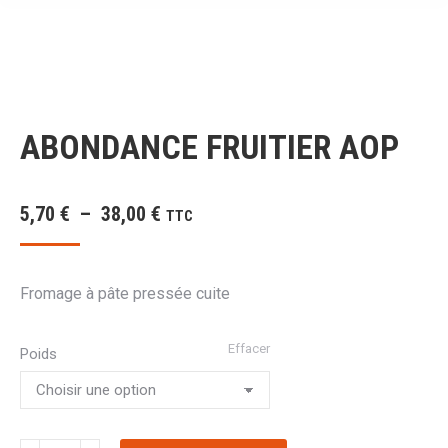
ABONDANCE FRUITIER AOP
Plage
5,70
€
–
38,00
€
TTC
de
prix :
Fromage à pâte pressée cuite
5,70 €
à
Effacer
Poids
38,00 €