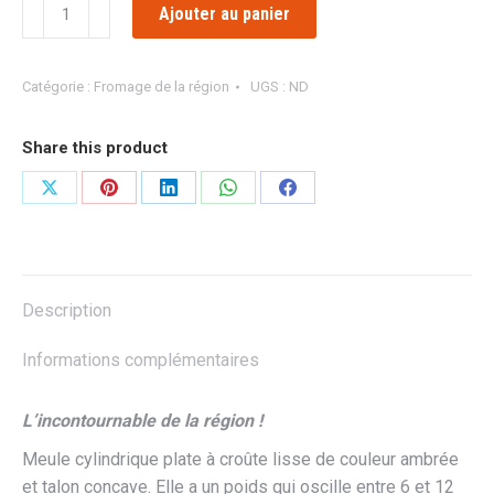
quantité
Ajouter au panier
de
ABONDANCE
FRUITIER
Catégorie :
Fromage de la région
UGS :
ND
AOP
Share this product
Partager
Partager
Partager
Partager
Partager
sur
sur
sur
sur
sur
X
Pinterest
LinkedIn
WhatsApp
Facebook
Description
Informations complémentaires
L’incontournable de la région !
Meule cylindrique plate à croûte lisse de couleur ambrée
et talon concave. Elle a un poids qui oscille entre 6 et 12