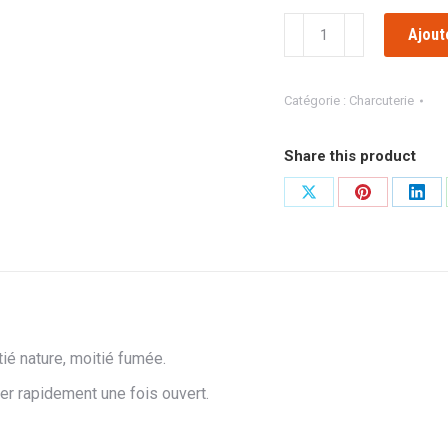
quantité
Ajout
de
NOIX
DE
Catégorie :
Charcuterie
JAMBON
TRANCHÉE
Share this product
Partager
Partager
Part
sur
sur
sur
X
Pinterest
Link
ié nature, moitié fumée.
r rapidement une fois ouvert.