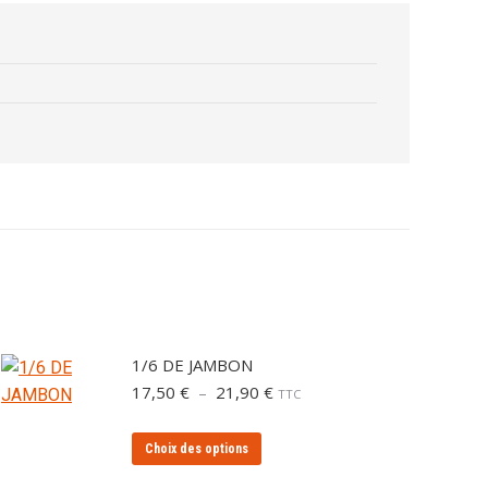
1/6 DE JAMBON
Plage
17,50
€
–
21,90
€
TTC
de
prix :
Ce
Choix des options
17,50 €
produit
à