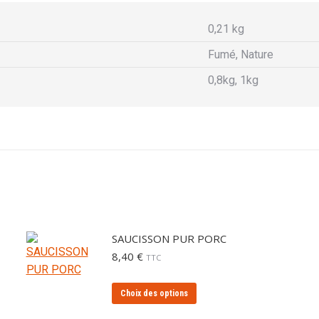
0,21 kg
Fumé, Nature
0,8kg, 1kg
SAUCISSON PUR PORC
8,40
€
TTC
Ce
Choix des options
produit