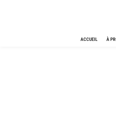
ACCUEIL
À P