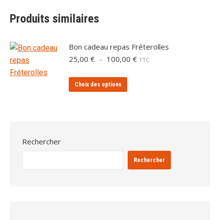
Produits similaires
Bon cadeau repas Fréterolles
Plage
25,00
€
–
100,00
€
TTC
de
prix :
Ce
Choix des options
25,00 €
produit
à
a
100,00 €
plusieurs
variations.
Rechercher
Les
options
Rechercher
peuvent
être
choisies
sur
la