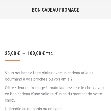
BON CADEAU FROMAGE
Vous êtes ici :
Plage
25,00
€
–
100,00
€
TTC
de
prix :
Vous souhaitez faire plaisir avec un cadeau utile et
25,00 €
gourmand à vos proches ou vos amis ?
à
Offrez-leur du fromage !…mais laissez-leur le choix avec
100,00 €
ce bon cadeau d’une validité d’un an du montant de votre
choix.
Utilisable au magasin ou en ligne.