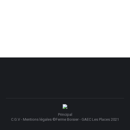
Principal
C.G.V - Mentions légales
©Ferme Boisier - GAEC Les Places 2021